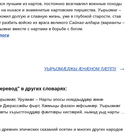
лся
лучшим
из
нартов
,
постоянно
возглавлял
военные
походы
на
нихасе
и
знаменитые
нартовские
пиршества
.
Уырызмаг
–
рожил
долгую
и
славную
жизнь
,
уже
в
глубокой
старости
,
став
т
разбить
войско
их
врага
великого
Сайнаг
-
алдара
(
варианты
–
ызмаг
вместе
с
нартами
в
борьбе
с
богом
.
логи
УЫРЫЗМÆДЖЫ ÆНÆНОМ ЛÆППУ
еревод" в других словарях:
ырызмæг, Урузмæг – Нарты эпосы номдзыддæр æмæ
мæ Дзерассæйы фырт, Хæмыцы фаззон æфсымæр. Уырызмæг
пæты хъуыстгонддæр фæлтæры хистæрей, нымад уыд нарты …
 древних эпических сказаний осетин и многих других народов