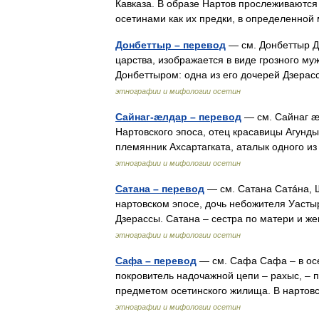
Кавказа. В образе Нартов прослеживаютс
осетинами как их предки, в определенн
Донбеттыр – перевод
— см. Донбеттыр Д
царства, изображается в виде грозного м
Донбеттыром: одна из его дочерей Дзера
этнографии и мифологии осетин
Сайнаг-æлдар – перевод
— см. Сайнаг æ
Нартовского эпоса, отец красавицы Агунды
племянник Ахсартагката, аталык одного 
этнографии и мифологии осетин
Сатана – перевод
— см. Сатана Сатáна, Ш
нартовском эпосе, дочь небожителя Уасты
Дзерассы. Сатана – сестра по матери и 
этнографии и мифологии осетин
Сафа – перевод
— см. Сафа Сафа – в осе
покровитель надочажной цепи – рахыс, –
предметом осетинского жилища. В нарто
этнографии и мифологии осетин