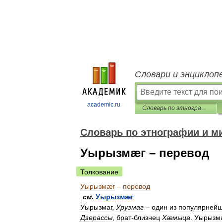
Словари и энциклоп
academic.ru
Словарь по этнографии и мифологии осетин
Словарь по этнографии и м
Уырызмæг – перевод
Толкование
Уырызмæг
–
перевод
см
.
Уырызмæг
Уырызмаг
,
Урузмаг
–
один
из
популярней
Дзерассы
,
брат
-
близнец
Хæмыца
.
Уырызм