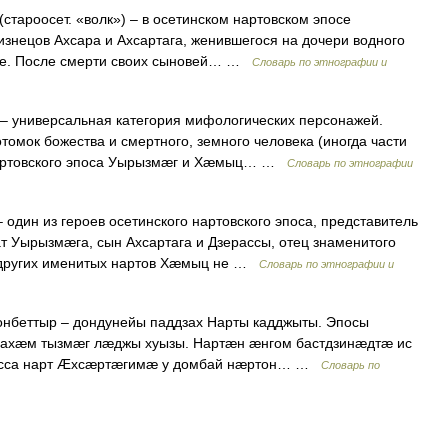
староосет. «волк») – в осетинском нартовском эпосе
изнецов Ахсара и Ахсартага, женившегося на дочери водного
ссе. После смерти своих сыновей… …
Словарь по этнографии и
– универсальная категория мифологических персонажей.
потомок божества и смертного, земного человека (иногда части
 нартовского эпоса Уырызмæг и Хæмыц… …
Словарь по этнографии
дин из героев осетинского нартовского эпоса, представитель
ат Уырызмæга, сын Ахсартага и Дзерассы, отец знаменитого
от других именитых нартов Хæмыц не …
Словарь по этнографии и
онбеттыр – дондунейы паддзах Нарты кадджыты. Эпосы
 ахæм тызмæг лæджы хуызы. Нартæн æнгом бастдзинæдтæ ис
расса нарт Æхсæртæгимæ у домбай нæртон… …
Словарь по