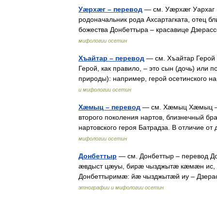
Уæрхæг – перевод
— см. Уæрхæг Уархаг (
родоначальник рода Ахсартагката, отец бл
божества Донбеттыра – красавице Дзера
мифологии осетин
Хъайтар – перевод
— см. Хъайтар Герой 
Герой, как правило, – это сын (дочь) или 
природы): например, герой осетинского
и мифологии осетин
Хæмыц – перевод
— см. Хæмыц Хæмыц – о
второго поколения нартов, близнечный бр
нартовского героя Батрадза. В отличие 
мифологии осетин
Донбеттыр
— см. Донбеттыр – перевод Д
æвдыст цæуы, бирæ чызджытæ кæмæн ис,
Донбеттыримæ: йæ чызджытæй иу – Дзе
этнографии и мифологии осетин