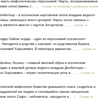
я черты мифологических персонажей; Нарты, воспринимаемые
ой мере сопоставимы с… …
Словарь по этнографии и мифологии осетин
онбеттыр – в осетинском нартовском эпосе владыка водного
ужчины, имеющего много дочерей. Нарты тесно связаны с
сса является вместе с нартом Ахсартагом… …
Словарь по
лдар Сайнаг алдар – один из персонажей осетинского
. Находится в родстве с нартами: он родственник Бората,
из сыновей Уырызмæга. В некоторых вариантах… …
Словарь по
атáна, Ахсина – главный женский образ в осетинском
рджы и мертвой дочери водного владыки Донбеттыра –
жена Уырызмæга – играет значительную роль в… …
Словарь по
тинской мифологии божество домашнего очага, создатель и
 подаренной им людям и считавшейся самым священным
вском эпосе Сафа – небожитель, находится в… …
Словарь по