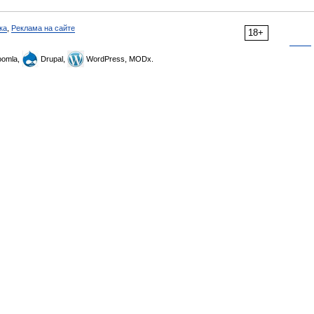
ка
,
Реклама на сайте
18+
omla,
Drupal,
WordPress, MODx.