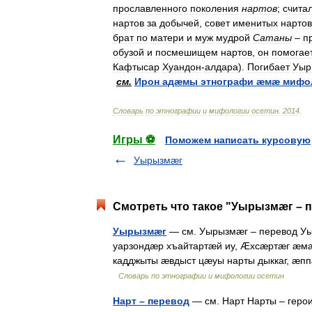
прославленного
поколения
нартов
;
счита
нартов
за
добычей
,
совет
именитых
нартов
брат
по
матери
и
муж
мудрой
Сатаны
–
п
обузой
и
посмешищем
нартов
,
он
помогае
Кафтысар
Хуандон
-
алдара
).
Погибает
Уыр
см
.
Ирон
адæмы
этнографи
æмæ
мифо
Словарь
по
этнографии
и
мифологии
осетин
.
2014
.
Игры ⚽
Поможем написать курсовую
Уырызмæг
Смотреть что такое "Уырызмæг – п
Уырызмæг
— см. Уырызмæг – перевод У
уарзондæр хъайтартæй иу, Æхсæртæг æ
кадджыты æвдыст цæуы нарты дыккаг, æп
Словарь по этнографии и мифологии осетин
Нарт – перевод
— см. Нарт Нарты – герои