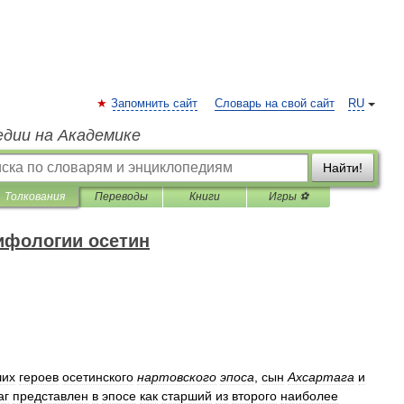
Запомнить сайт
Словарь на свой сайт
RU
едии на Академике
Найти!
Толкования
Переводы
Книги
Игры ⚽
ифологии осетин
ших
героев
осетинского
нартовского
эпоса
,
сын
Ахсартага
и
аг
представлен
в
эпосе
как
старший
из
второго
наиболее